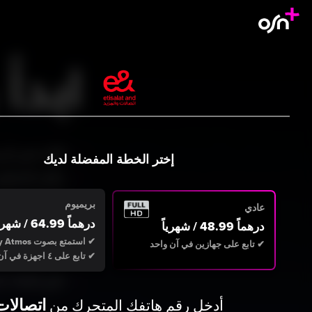
إختر الخطة المفضلة لديك
بريميوم
عادي
درهماً 64.99 / شهرياً
درهماً 48.99 / شهرياً
✔ استمتع بصوت Dolby Atmos
✔ تابع على جهازين في آن واحد
✔ تابع على ٤ اجهزة في آن واحد
اتصالات
أدخل رقم هاتفك المتحرك من